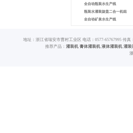
工艺
全自动瓶装水生产线
瓶装水灌装旋盖二合一机组
全自动矿泉水生产线
地址：浙江省瑞安市曹村工业区 电话：0577-65767995 传真：0577-65
推荐产品：
灌装机
膏体灌装机
液体灌装机
灌装
浙