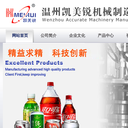
网站首页
公司简介
企业文化
产品中心