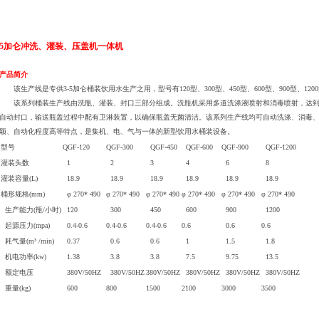
5加仑冲洗、灌装、压盖机一体机
产品简介
该生产线是专供3-5加仑桶装饮用水生产之用，型号有120型、300型、450型、600型、900型、120
该系列桶装生产线由洗瓶、灌装、封口三部分组成。洗瓶机采用多道洗涤液喷射和消毒喷射，达到
自动封口，输送瓶盖过程中配有卫淋装置，以确保瓶盖无菌清洁。该系列生产线均可自动洗涤、消毒
颖、自动化程度高等特点，是集机、电、气与一体的新型饮用水桶装设备。
型号
QGF-120
QGF-300
QGF-450
QGF-600
QGF-900
QGF-1200
灌装头数
1
2
3
4
6
8
灌装容量(L)
18.9
18.9
18.9
18.9
18.9
18.9
桶形规格(mm)
φ 270* 490
φ 270* 490
φ 270* 490
φ 270* 490
φ 270* 490
φ 270* 490
生产能力(瓶/小时)
120
300
450
600
900
1200
起源压力(mpa)
0.4-0.6
0.4-0.6
0.4-0.6
0.6
0.6
0.6
耗气量(m³ /min)
0.37
0.6
0.6
1
1.5
1.8
机电功率(kw)
1.38
3.8
3.8
7.5
9.75
13.5
额定电压
380V/50HZ
380V/50HZ
380V/50HZ
380V/50HZ
380V/50HZ
380V/50HZ
重量(kg)
600
800
1500
2100
3000
3500