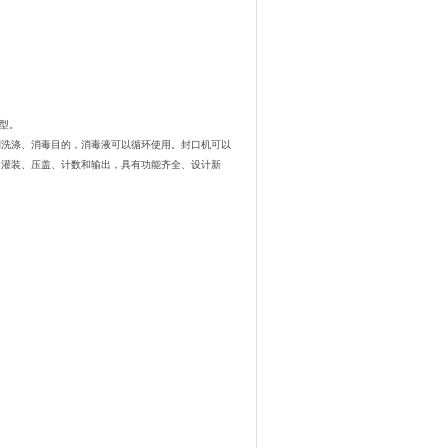
0型。
洗涤、消毒目的，消毒液可以循环使用。封口机可以
、灌装、压盖、计数和输出，具有功能齐全、设计新