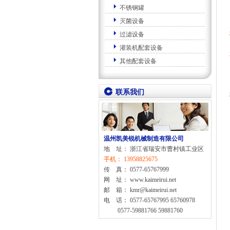
不锈钢罐
灭菌设备
过滤设备
灌装机配套设备
其他配套设备
联系我们
温州凯美锐机械制造有限公司
地 址： 浙江省瑞安市曹村镇工业区
手机： 13958825675
传 真： 0577-65767999
网 址： www.kaimeirui.net
邮 箱： kmr@kaimeirui.net
电 话： 0577-65767995 65760978
0577-59881766 59881760