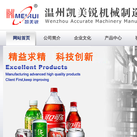
网站首页
公司简介
企业文化
产品中心