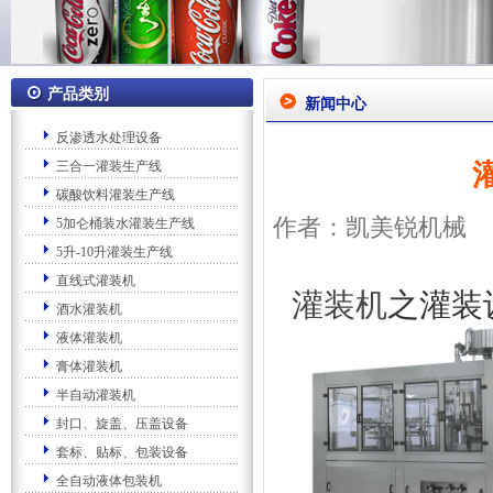
产品类别
新闻中心
反渗透水处理设备
三合一灌装生产线
碳酸饮料灌装生产线
作者：凯美锐机械 日
5加仑桶装水灌装生产线
5升-10升灌装生产线
直线式灌装机
灌装机
之灌装
酒水灌装机
液体灌装机
膏体灌装机
半自动灌装机
封口、旋盖、压盖设备
套标、贴标、包装设备
全自动液体包装机